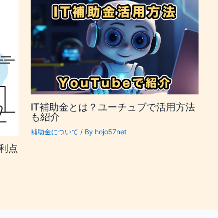
IT補助金とは？ユーチュブで活用方法
も紹介
補助金について
/ By
hojo57net
の利点