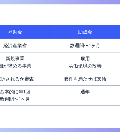
補助金
助成金
経済産業省
数週間〜1ヶ月
新規事業
雇用
国が求める事業
労働環境の改善
採択されるか審査
要件を満たせば支給
基本的に年1回
通年
数週間〜1ヶ月